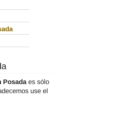
sada
da
en Posada
es sólo
gradecemos use el