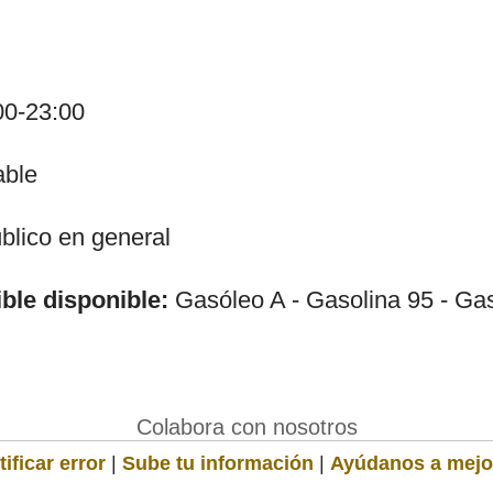
00-23:00
able
lico en general
ble disponible:
Gasóleo A - Gasolina 95 - Ga
Colabora con nosotros
ificar error
|
Sube tu información
|
Ayúdanos a mejo