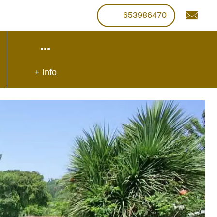
653986470
+ Info