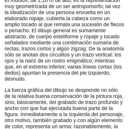
El «ídolo», de 1,10 m de alto, es la representación
muy geometrizada de un ser antropomorfo; tal vez
la idealización de una persona envuelta en un
elaborado ropaje, cubierta la cabeza como un
amplio tocado al que remata una sucesión de flecos
o penacho. El dibujo general es sumamente
abstracto, de cuerpo esteliforme y ropaje y tocado
señalados mediante una combinación sumaria de
rectas, trazos cortos y algún zigzag. De la anatomía
sólo se anotan dos circulitos y un trazo vertical: los
ojos y la nariz de un rostro enigmático; mientras
que, en el extremo inferior, varias líneas cortas (los
dedos) apuntan la presencia del pie izquierdo,
desnudo.
La fuerza gráfica del dibujo se desprende no sólo
de la relativa buena conservación de la pintura roja,
sino, básicamente, del grabado de trazo profundo y
ancho con que fue ejecutada buena parte de la
figura. Inmediatamente a la izquierda del personaje,
otro motivo, también grabado y con algún elemento
de color, representa un arma: razonablemente, la