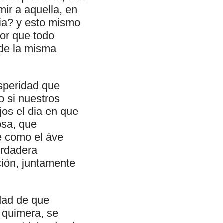
ir a aquella, en
ria? y esto mismo
por que todo
 de la misma
osperidad que
o si nuestros
jos el dia en que
osa, que
e como el áve
erdadera
ición, juntamente
dad de que
 quimera, se