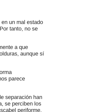
n en un mal estado
Por tanto, no se
amente a que
olduras, aunque sí
forma
amos parece
 de separación han
, se perciben los
ascabel periforme.