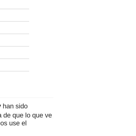
y
han sido
a de que lo que ve
mos use el