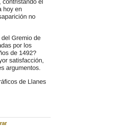
 contristando el
a hoy en
saparición no
a del Gremio de
das por los
años de 1492?
or satisfacción,
les argumentos.
ráficos de Llanes
rar