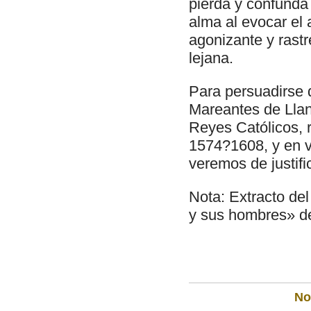
pierda y confunda
alma al evocar el 
agonizante y rast
lejana.
Para persuadirse d
Mareantes de Llan
Reyes Católicos, 
1574?1608, y en va
veremos de justifi
Nota: Extracto del
y sus hombres» de
Not