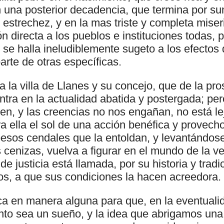
 una posterior decadencia, que termina por sum
 estrechez, y en la mas triste y completa mise
ón directa a los pueblos e instituciones todas, 
 se halla ineludiblemente sugeto a los efectos
rte de otras específicas.
a la villa de Llanes y su concejo, que de la pr
tra en la actualidad abatida y postergada; per
n, y las creencias no nos engañan, no está le
ara ella el sol de una acción benéfica y provech
esos cendales que la entoldan, y levantándos
 cenizas, vuelva a figurar en el mundo de la v
 de justicia está llamada, por su historia y trad
los, a que sus condiciones la hacen acreedora.
ca en manera alguna para que, en la eventuali
to sea un sueño, y la idea que abrigamos una