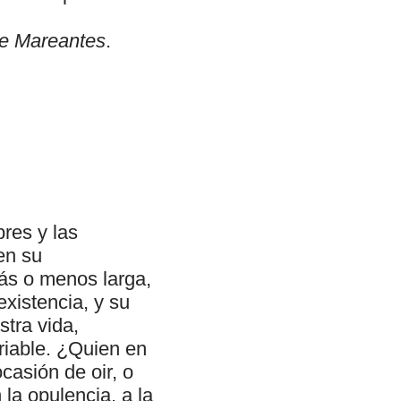
e Mareantes
.
res y las
en su
ás o menos larga,
existencia, y su
stra vida,
ariable. ¿Quien en
casión de oir, o
 la opulencia, a la