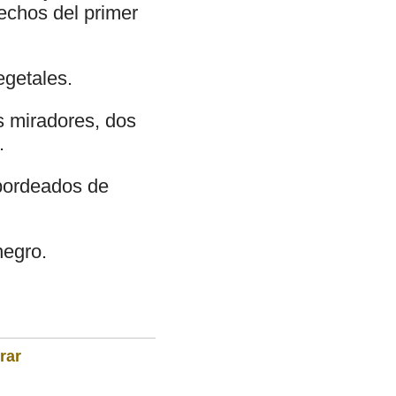
echos del primer
egetales.
s miradores, dos
.
 bordeados de
negro.
rar