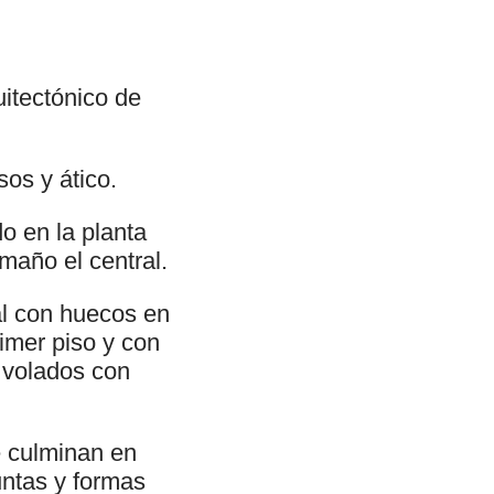
uitectónico de
sos y ático.
o en la planta
maño el central.
al con huecos en
imer piso y con
 volados con
 culminan en
untas y formas