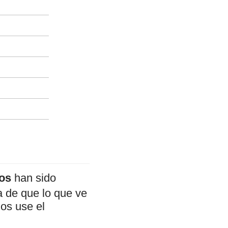
ros
han sido
a de que lo que ve
mos use el