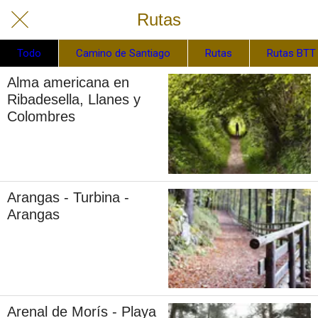
Rutas
Todo
Camino de Santiago
Rutas
Rutas BTT
Alma americana en
Ribadesella, Llanes y
Colombres
Arangas - Turbina -
Arangas
Arenal de Morís - Playa