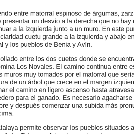
ndo entre matorral espinoso de árgumas, zarz
 presentar un desvío a la derecha que no hay 
nuar a la izquierda junto a un muro. En este p
laridad cuetu grande a la izquierda y abajo en 
al y los pueblos de Benia y Avín.
l collado entre los dos cuetos donde se encuent
omina Los Novales. El camino continua entre e
s muros muy tomados por el matorral que serí
tura de un árbol que crece en el margen izquier
nar el camino en ligero ascenso hasta atraves
dero para el ganado. Es necesario agacharse 
mbre y después comenzar una subida más pronu
cima.
atalaya permite observar los pueblos situados a 