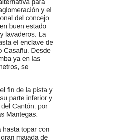
lternativa para
aglomeración y el
ional del concejo
 en buen estado
y lavaderos. La
asta el enclave de
ío Casañu. Desde
amba ya en las
metros, se
fin de la pista y
u parte inferior y
del Cantón, por
las Mantegas.
a hasta topar con
a gran majada de