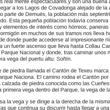
as real mente espectaculares y son una buena a
llegar a los Lagos de Covadonga alejado de la 
rario parte de Demués, la población más septentr
do. Esta pequeña población todavía conserva
 y elementos de interés como hórreos, paneras 
 hormigón en muchos de sus tramos nos lleva h
de donde puede accederse al impresionante r
cia un fuerte ascenso que lleva hasta Collau C
 Parque Nacional y donde, tras caminar unos 
ra vega del puertu altu: Soñín.
de piedra llamada el Cantón de Texeu marca el 
rque Naciona. El camino rodea el Cantón por s
 calzada de piedra conocida como las Cueñes 
la primera vega dentro del Parque, la vega de 
a la vega y se dirige a la derecha de la mism
as que continua su discurrir hasta llegar a un